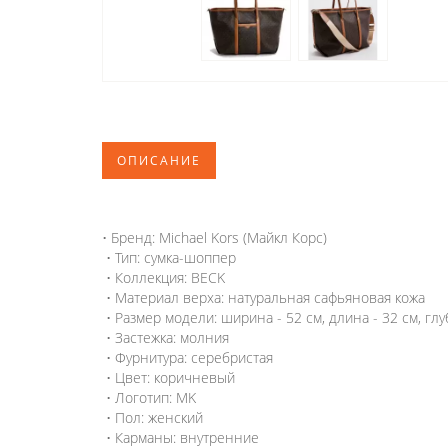
ОПИСАНИЕ
• Бренд: Michael Kors (Майкл Корс)
• Тип: сумка-шоппер
• Коллекция: BECK
• Материал верха: натуральная сафьяновая кожа
• Размер модели: ширина - 52 см, длина - 32 см, глу
• Застежка: молния
• Фурнитура: серебристая
• Цвет: коричневый
• Логотип: MK
• Пол: женский
• Карманы: внутренние