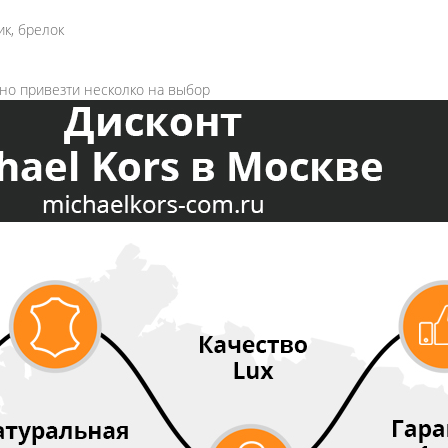
к, брелок
жно привезти несколко на выбор