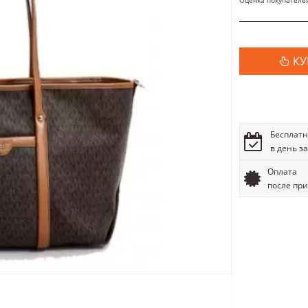
Оценка покупателе
КУ
Бесплатн
в день з
Оплата
после пр