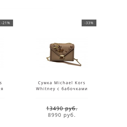
-21%
-33%
s
Сумка Michael Kors
Су
ая
Whitney с бабочками
S
коричневая
13490 руб.
8990 руб.