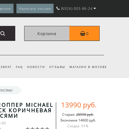
звонок
Написать письмо
8(926) 003-86-24
Корзина
0
ЗВРАТ
FAQ
НОВОСТИ
ОТЗЫВЫ
МАГАЗИН В МОСКВЕ
писями
13990 руб.
ОППЕР MICHAEL
CK КОРИЧНЕВАЯ
Старая:
28590 руб.
ИСЯМИ
Экономия 14600 руб.
2-03
Скидка -
51
%