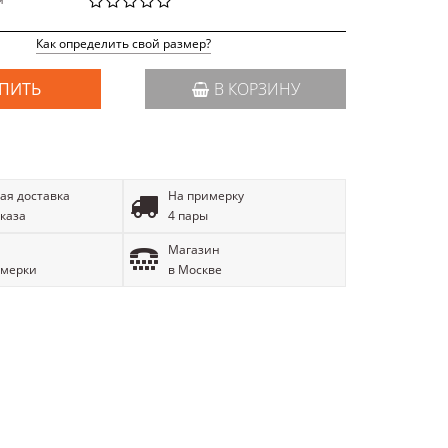
й
Как определить свой размер?
ПИТЬ
В КОРЗИНУ
ая доставка
На примерку
аказа
4 пары
Магазин
имерки
в Москве