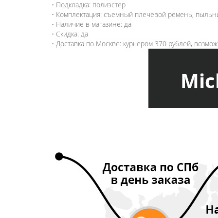
• Подкладка: полиэстер
• Комплектация: съемный плечевой ремень, пыльни
• Наличие в магазине: да
• Скидка: да
• Доставка по Москве: курьером 370 рублей, возмо