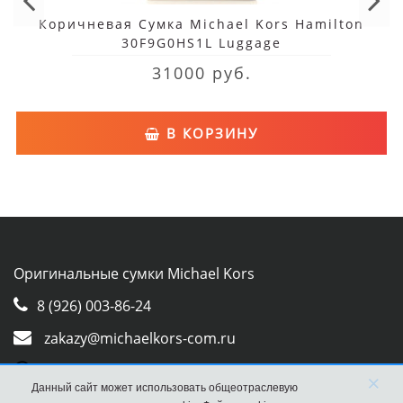
Коричневая Сумка Michael Kors Hamilton
30F9G0HS1L Luggage
31000 руб.
В КОРЗИНУ
Оригинальные сумки Michael Kors
8 (926) 003-86-24
zakazy@michaelkors-com.ru
Whatsapp
×
Данный сайт может использовать общеотраслевую
Viber