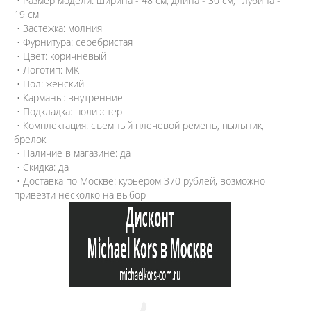
• Размер модели: ширина - 48 см, длина - 30 см, глубина -
19 см
• Застежка: молния
• Фурнитура: серебристая
• Цвет: коричневый
• Логотип: MK
• Пол: женский
• Карманы: внутренние
• Подкладка: полиэстер
• Комплектация: съемный плечевой ремень, пыльник,
брелок
• Наличие в магазине: да
• Скидка: да
• Доставка по Москве: курьером 370 рублей, возможно
привезти несколко на выбор