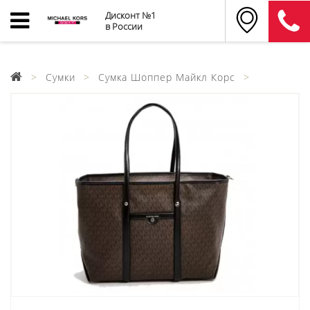
Дисконт №1
в России
Сумки
Сумка Шоппер Майкл Корс