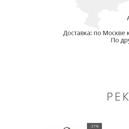
РЕ
-37%