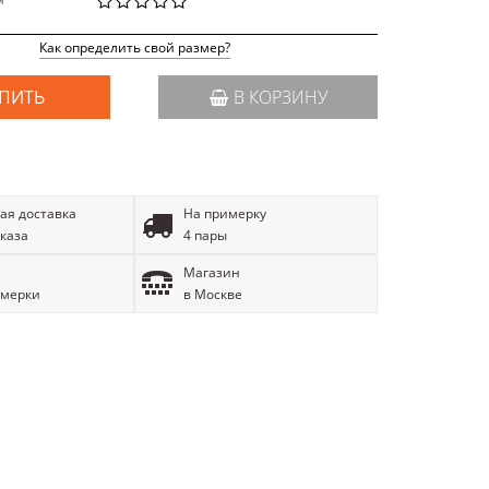
й
Как определить свой размер?
ПИТЬ
В КОРЗИНУ
ая доставка
На примерку
аказа
4 пары
Магазин
имерки
в Москве