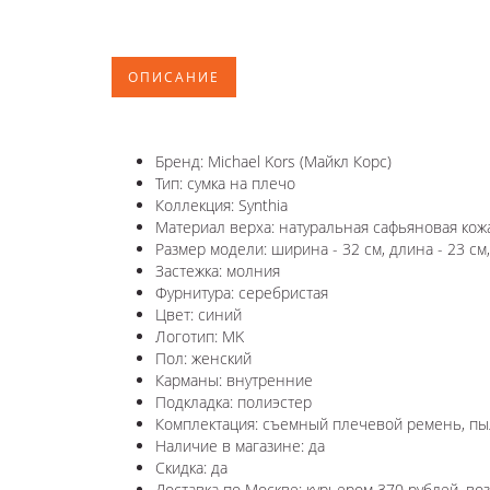
ОПИСАНИЕ
Бренд: Michael Kors (Майкл Корс)
Тип: сумка на плечо
Коллекция: Synthia
Материал верха: натуральная сафьяновая кож
Размер модели: ширина - 32 см, длина - 23 см,
Застежка: молния
Фурнитура: серебристая
Цвет: синий
Логотип: MK
Пол: женский
Карманы: внутренние
Подкладка: полиэстер
Комплектация: съемный плечевой ремень, пы
Наличие в магазине: да
Скидка: да
Доставка по Москве: курьером 370 рублей, в