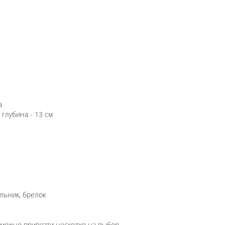
а
 глубина - 13 см
льник, брелок
озможно привезти несколко на выбор