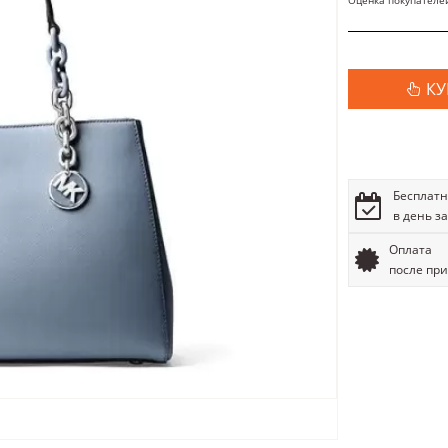
Оценка покупателе
КУ
Бесплатн
в день з
Оплата
после пр