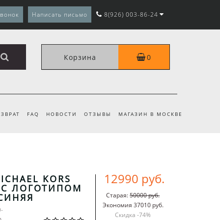
звонок
Написать письмо
8(926) 003-86-24
Корзина
0
ЗВРАТ
FAQ
НОВОСТИ
ОТЗЫВЫ
МАГАЗИН В МОСКВЕ
12990 руб.
ICHAEL KORS
 С ЛОГОТИПОМ
Старая:
50000 руб.
СИНЯЯ
Экономия 37010 руб.
9-
Скидка -
74
%