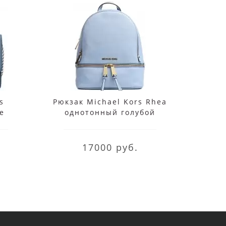
s
Рюкзак Michael Kors Rhea
Су
е
однотонный голубой
Da
я
м
17000 руб.