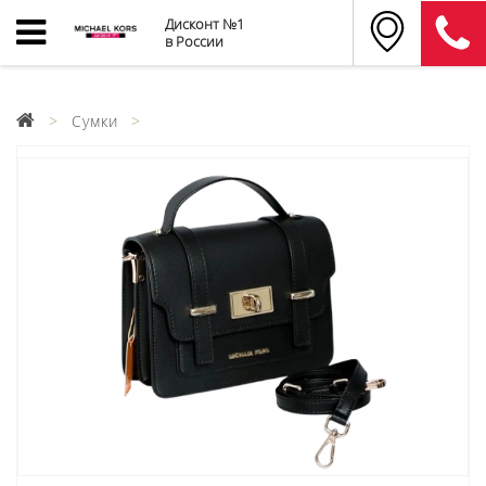
Дисконт №1
в России
Сумки