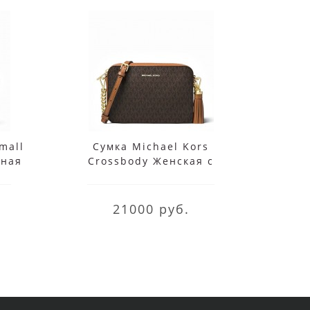
mall
Сумка Michael Kors
Кож
аная
Crossbody Женская с
Kors
k
монограммой 32F8GF5M2B
Brown
21000 руб.