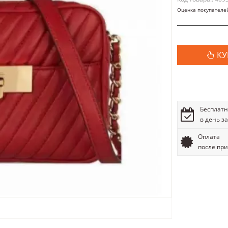
Оценка покупателе
КУ
Бесплатн
в день з
Оплата
после пр