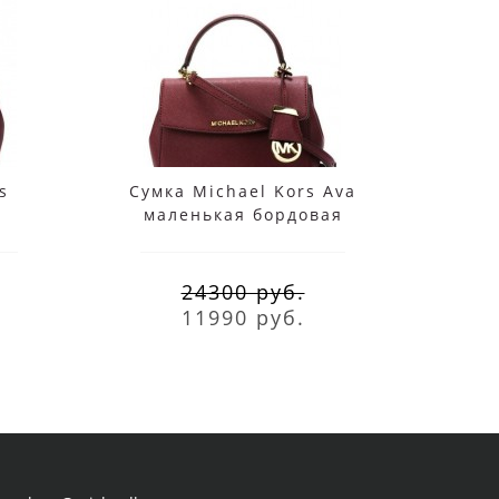
s
Сумка Michael Kors Ava
Сумка
я
маленькая бордовая
ма
24300 руб.
11990 руб.