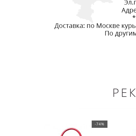
РЕ
-74%