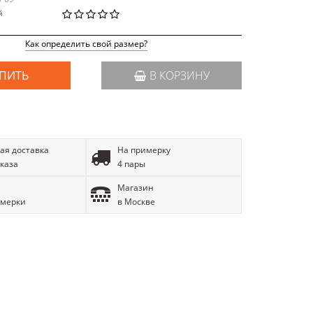
й
Как определить свой размер?
ПИТЬ
В КОРЗИНУ
ая доставка
На примерку
аказа
4 пары
Магазин
имерки
в Москве