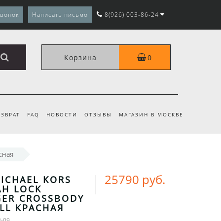
звонок
Написать письмо
8(926) 003-86-24
Корзина
0
ЗВРАТ
FAQ
НОВОСТИ
ОТЗЫВЫ
МАГАЗИН В МОСКВЕ
сная
25790 руб.
ICHAEL KORS
H LOCK
ER CROSSBODY
LL КРАСНАЯ
3-09