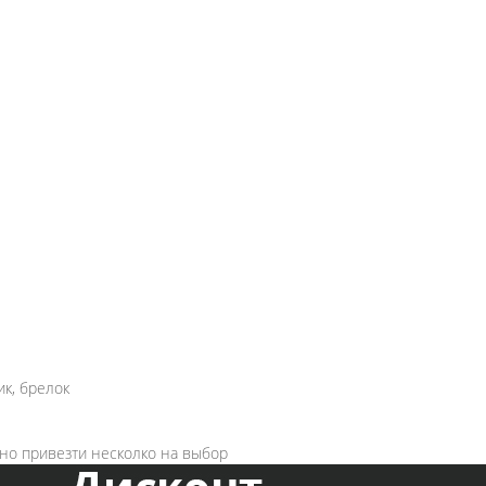
к, брелок
жно привезти несколко на выбор