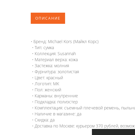
ОПИСАНИЕ
• Бренд: Michael Kors (Майкл Корс)
• Тип: сумка
• Коллекция: Susannah
• Материал верха: кожа
• Застежка: молния
• Фурнитура: золотистая
• Цвет: красный
• Логотип: MK
• Пол: женский
• Карманы: внутренние
• Подкладка: полиэстер
• Комплектация: съемный плечевой ремень, пыльни
• Наличие в магазине: да
• Скидка: да
• Доставка по Москве: курьером 370 рублей, возмо