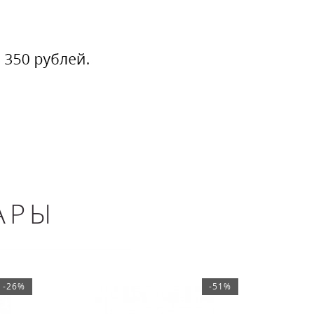
АРЫ
-26%
-51%