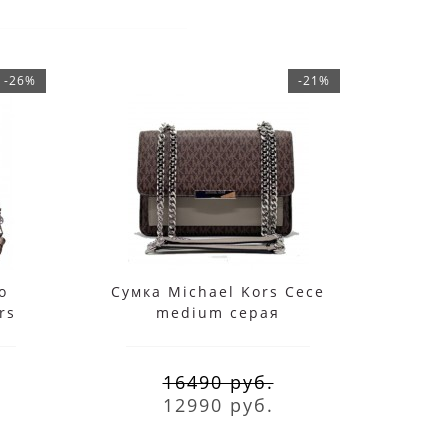
-26%
-21%
о
Сумка Michael Kors Cece
Су
rs
medium серая
вая
коричневая
кори
16490 руб.
12990 руб.