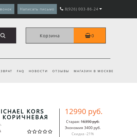
звонок
Написать письмо
8(926) 003-86-24
Корзина
0
ЗВРАТ
FAQ
НОВОСТИ
ОТЗЫВЫ
МАГАЗИН В МОСКВЕ
12990 руб.
ICHAEL KORS
Y КОРИЧНЕВАЯ
Старая:
16390 руб.
9-
Экономия 3400 руб.
й
Скидка -
21
%