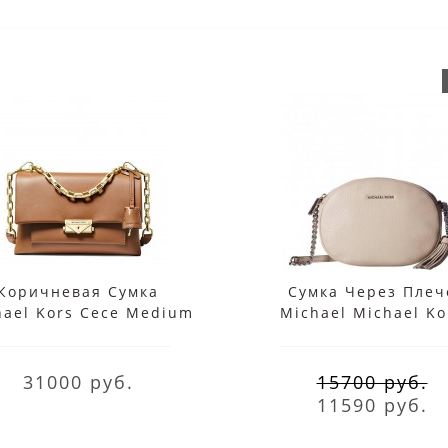
Коричневая Сумка
Сумка Через Плеч
hael Kors Сесе Medium
Michael Michael Ko
30S9G0EL2L Acorn
Ginny Medium Беже
31000 руб.
15700 руб.
11590 руб.