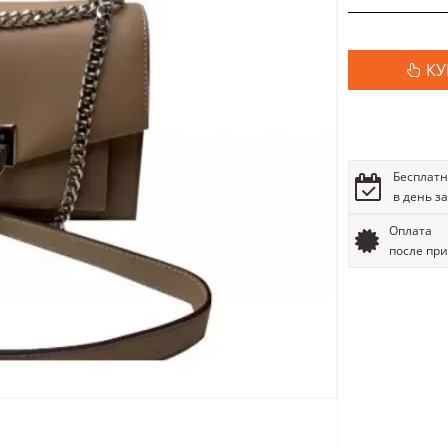
КУ
Бесплатн
в день з
Оплата
после пр