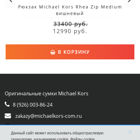
Рюкзак Michael Kors Rhea Zip Medium
вишневый
33400 руб.
12990 руб.
В КОРЗИНУ
Оригинальные сумки Michael Kors
8 (926) 003-86-24
zakazy@michaelkors-com.ru
Whatsapp
×
Данный сайт может использовать общеотраслевую
Viber
технологию, называемую cookie. Файлы cookie