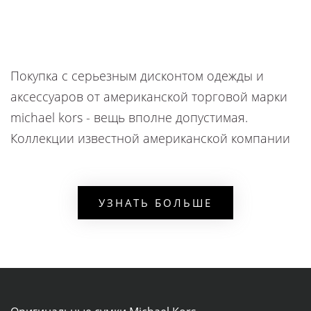
Покупка с серьезным дисконтом одежды и
аксессуаров от американской торговой марки
michael kors - вещь вполне допустимая.
Коллекции известной американской компании
часто выдвигают специальные скидочные
предложения. Фирма работает с широкими
размерными сетками, что расширяет число
УЗНАТЬ БОЛЬШЕ
поклонников известного бренда
ОПИСАНИЕ
Интернет-магазин Майкл Корс
оперативно
доставляет покупки к порогу пользователя.