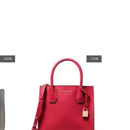
-49%
-74%