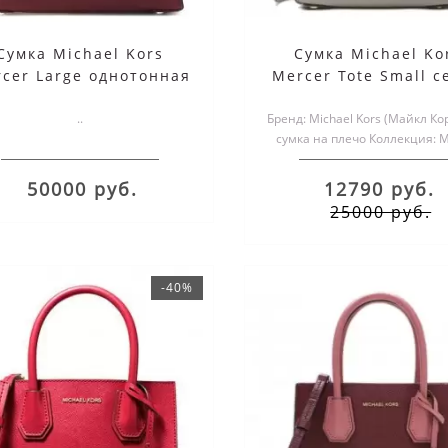
Сумка Michael Kors
Сумка Michael Ko
cer Large однотонная
Mercer Tote Small с
бордовая
..
Бренд: Michael Kors (Майкл Кор
сумка на плечо Коллекция: M
Материал верха:..
50000 руб.
12790 руб.
25000 руб.
-40%