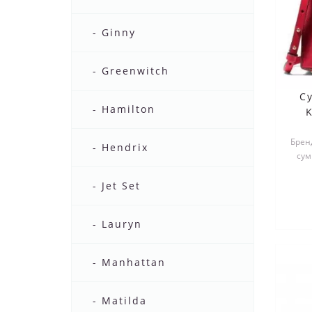
- Ginny
- Greenwitch
С
- Hamilton
Бренд
- Hendrix
сум
- Jet Set
- Lauryn
- Manhattan
- Matilda