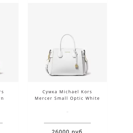
rs
Сумка Michael Kors
rn
Mercer Small Optic White
..
26000 руб.