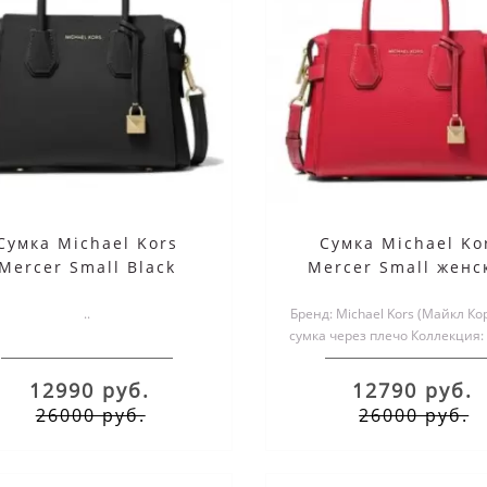
Сумка Michael Kors
Сумка Michael Ko
Mercer Small Black
Mercer Small женс
Red
..
Бренд: Michael Kors (Майкл Кор
сумка через плечо Коллекция:
Материал вер..
12990 руб.
12790 руб.
26000 руб.
26000 руб.