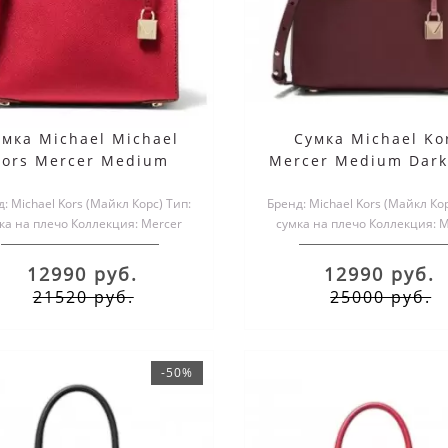
умка Michael Michael
Сумка Michael Ko
Kors Mercer Medium
Mercer Medium Dark
однотонная розовая
: Michael Kors (Майкл Корс) Тип:
Бренд: Michael Kors (Майкл Кор
ка на плечо Коллекция: Mercer
сумка на плечо Коллекция: M
Материал верха:..
Материал верха:..
12990 руб.
12990 руб.
21520 руб.
25000 руб.
-50%