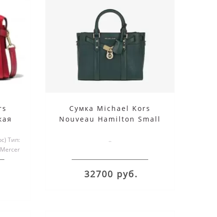
rs
Сумка Michael Kors
кая
Nouveau Hamilton Small
Atlantic
с) Тип:
..
 Mercer
32700 руб.