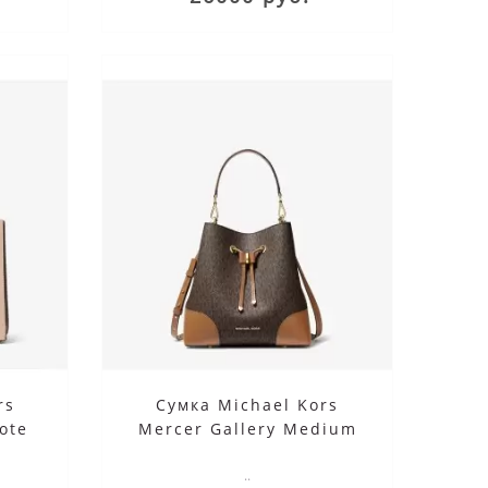
rs
Сумка Michael Kors
ote
Mercer Gallery Medium
Logo Shoulder Bag Brown
Acorn
..