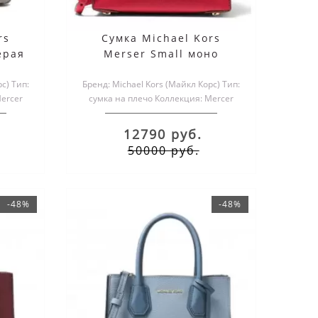
rs
Сумка Michael Kors
ерая
Merser Small моно
красная
с) Тип:
Бренд: Michael Kors (Майкл Корс) Тип:
ercer
сумка на плечо Коллекция: Mercer
Материал верха:..
12790 руб.
50000 руб.
-48%
-48%