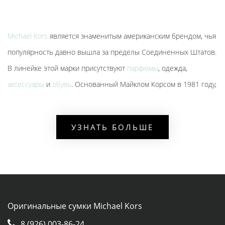
Michael Kors
является знаменитым американским брендом, чья
популярность давно вышла за пределы Соединенных Штатов.
В линейке этой марки присутствуют
парфюмы
, одежда,
аксессуары
и
обувь
. Основанный Майклом Корсом в 1981 году,
этот молодой дизайнер привел компанию к грандиозному
успеху.
УЗНАТЬ БОЛЬШЕ
ОСОБЕННОСТИ
Каждая модель имеет знак качества на металлическом
кольце. Иногда стильный логотип располагается на
самой сумке и имеет тонкую, аккуратную отделку.
Оригинальные сумки Michael Kors
Металлические элементы выполняются из прочного
8 (926) 003-86-24