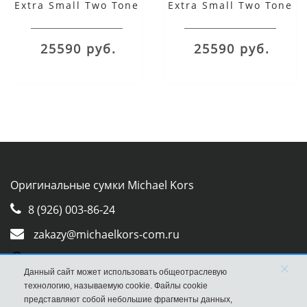
Extra Small Two Tone
Extra Small Two Tone
Crocodile Embossed
Crocodile Embossed
Leather Belted
Leather Belted
25590 руб.
25590 руб.
Satchel желтая
Satchel
Оригинальные сумки Michael Kors
8 (926) 003-86-24
zakazy@michaelkors-com.ru
Whatsapp
×
Данный сайт может использовать общеотраслевую
Viber
технологию, называемую cookie. Файлы cookie
представляют собой небольшие фрагменты данных,