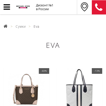
Дисконт №1
в России
Сумки
Eva
EVA
-60%
-13%