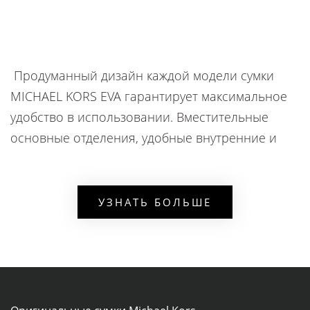
Продуманный дизайн каждой модели сумки
MICHAEL KORS EVA гарантирует максимальное
удобство в использовании. Вместительные
основные отделения, удобные внутренние и
внешние карманы позволяют аккуратно
организовать хранение ваших вещей, от
личных предметов до гаджетов и документов.
УЗНАТЬ БОЛЬШЕ
Металлическая фурнитура и логотипы бренда
добавляют изделиям блеска и подчеркивают
безупречность каждой модели.
Неотъемлемой частью вашего образа станет