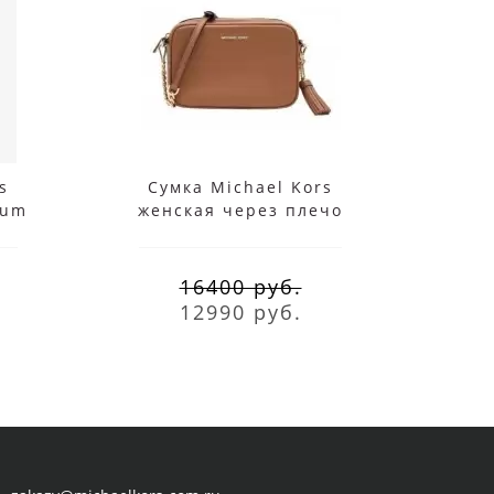
s
Сумка Michael Kors
Рюк
ium
женская через плечо
че
rown
маленькая бежевая
16400 руб.
12990 руб.