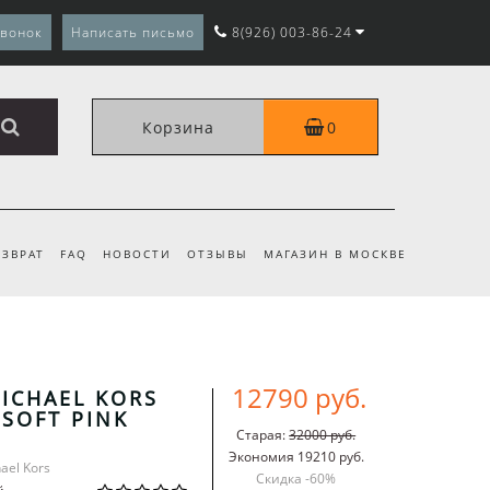
звонок
Написать письмо
8(926) 003-86-24
Корзина
0
ЗВРАТ
FAQ
НОВОСТИ
ОТЗЫВЫ
МАГАЗИН В МОСКВЕ
12790 руб.
ICHAEL KORS
 SOFT PINK
Старая:
32000 руб.
Экономия 19210 руб.
ael Kors
Скидка -
60
%