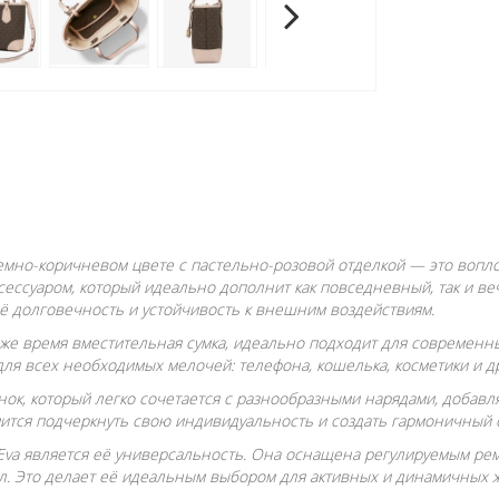
в темно-коричневом цвете с пастельно-розовой отделкой — это воп
ессуаром, который идеально дополнит как повседневный, так и ве
её долговечность и устойчивость к внешним воздействиям.
то же время вместительная сумка, идеально подходит для современ
для всех необходимых мелочей: телефона, кошелька, косметики и 
нок, который легко сочетается с разнообразными нарядами, добавля
мится подчеркнуть свою индивидуальность и создать гармоничный 
Eva является её универсальность. Она оснащена регулируемым ремеш
ел. Это делает её идеальным выбором для активных и динамичных ж