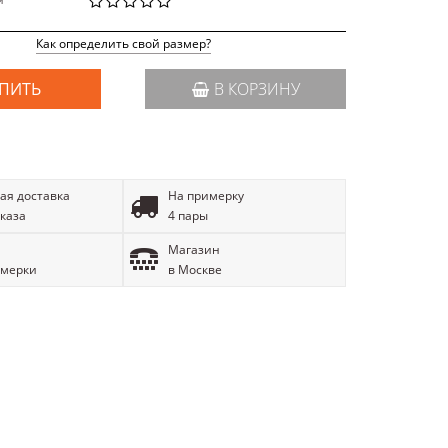
й
Как определить свой размер?
ПИТЬ
В КОРЗИНУ
ая доставка
На примерку
аказа
4 пары
Магазин
имерки
в Москве