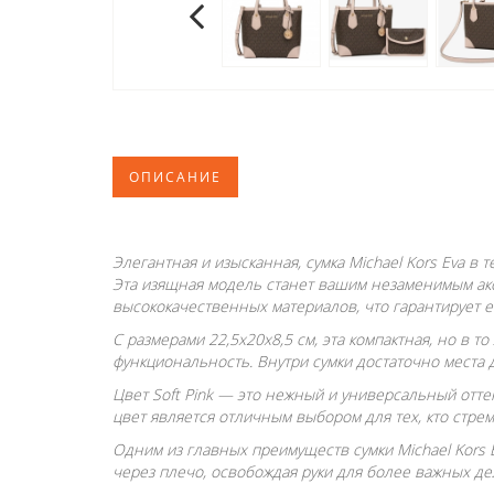
ОПИСАНИЕ
Элегантная и изысканная, сумка Michael Kors Eva 
Эта изящная модель станет вашим незаменимым акс
высококачественных материалов, что гарантирует 
С размерами 22,5x20x8,5 см, эта компактная, но в 
функциональность. Внутри сумки достаточно места 
Цвет Soft Pink — это нежный и универсальный отте
цвет является отличным выбором для тех, кто стре
Одним из главных преимуществ сумки Michael Kors 
через плечо, освобождая руки для более важных д