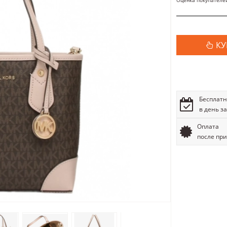
Оценка покупателе
КУ
Бесплатн
в день з
Оплата
после пр