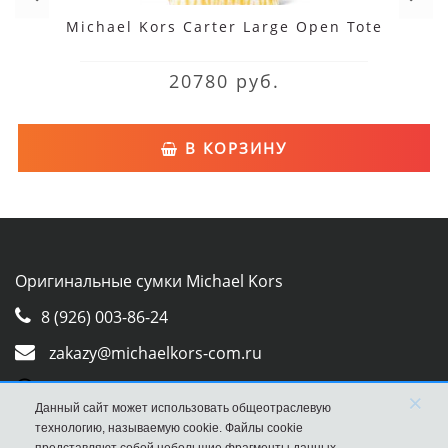
Michael Kors Carter Large Open Tote
20780 руб.
В КОРЗИНУ
Оригинальные сумки Michael Kors
8 (926) 003-86-24
zakazy@michaelkors-com.ru
Whatsapp
×
Данный сайт может использовать общеотраслевую
Viber
технологию, называемую cookie. Файлы cookie