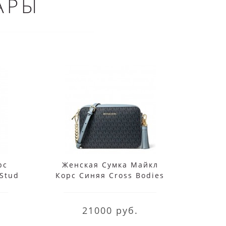
АРЫ
рс
Женская Сумка Майкл
Сумка
Stud
Корс Синяя Cross Bodies
Carm
t
32F8GF5M2B Navy Logo
3
21000 руб.