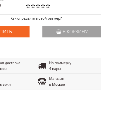
й
Как определить свой размер?
ПИТЬ
В КОРЗИНУ
ая доставка
На примерку
аказа
4 пары
Магазин
имерки
в Москве