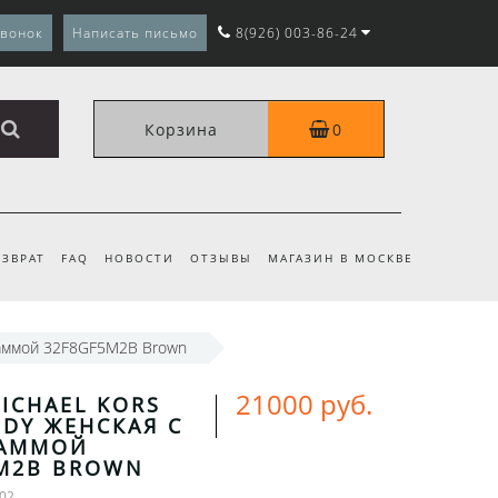
звонок
Написать письмо
8(926) 003-86-24
Корзина
0
ЗВРАТ
FAQ
НОВОСТИ
ОТЗЫВЫ
МАГАЗИН В МОСКВЕ
граммой 32F8GF5M2B Brown
21000 руб.
ICHAEL KORS
DY ЖЕНСКАЯ С
АММОЙ
5M2B BROWN
-02