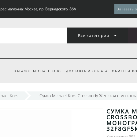
рес магазина: Москва, пр. Вернадского, 86А
Заказать 
Все категории
КАТАЛОГ MICHAEL KORS
ДОСТАВКА И ОПЛАТА
ОБМЕН И ВО
hael Kors
Сумка Michael Kors Crossbody Женская с моно
СУМКА M
CROSSBO
МОНОГР
32F8GF
Код товара:: 895