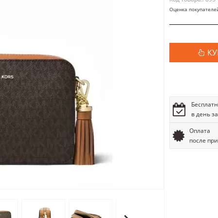
Оценка покупателе
КУ
Бесплатн
в день з
Оплата
после пр