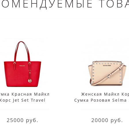
КОМЕНДУЕМЫЕ ТОВ
умка Красная Майкл
Женская Майкл Ко
Корс Jet Set Travel
Сумка Розовая Selma 
30S4GTVT2L Red
30T3GSMM2L Balle
25000 руб.
20000 руб.