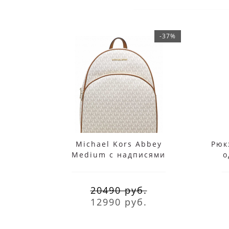
-37%
Michael Kors Abbey
Рюк
Medium с надписями
о
белый
20490 руб.
12990 руб.