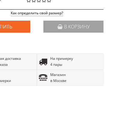
й
Как определить свой размер?
ПИТЬ
В КОРЗИНУ
ая доставка
На примерку
аказа
4 пары
Магазин
имерки
в Москве