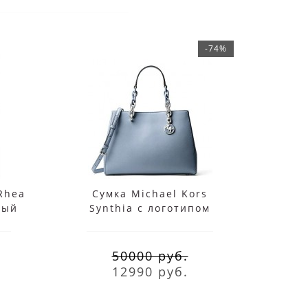
-74%
Rhea
Сумка Michael Kors
Сумка
ный
Synthia с логотипом
Me
бренда синяя
50000 руб.
12990 руб.