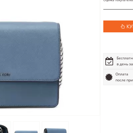
Оценка покупателе
КУ
Бесплатн
в день з
Оплата
после пр